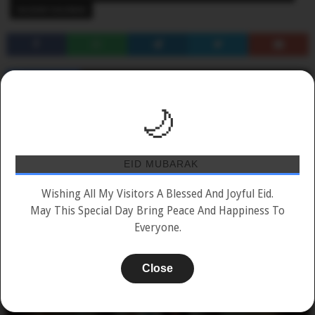
VAISAKH SUGUNAN
RELATED POSTS
🌙
EID MUBARAK
Wishing All My Visitors A Blessed And Joyful Eid.
May This Special Day Bring Peace And Happiness To
Everyone.
സന്തതസഖിയേ വരികൾ | Santhatha Sakhiye Lyrics | Sahasam
Movie Songs Lyrics
March 06, 2026
0
Close